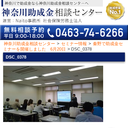
神奈川助成金相談センター
>
セミナー情報
>
秦野で助成金セ
ミナーを開催しました 6月20日
>
DSC_0378
DSC_0378